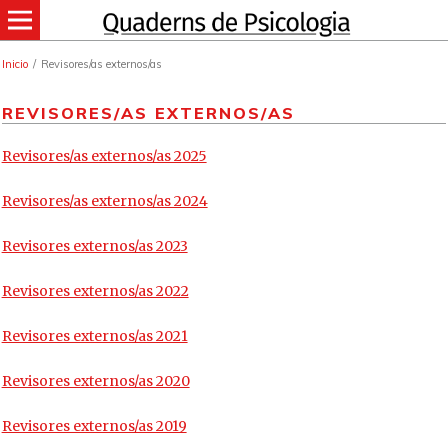
Inicio
/
Revisores/as externos/as
REVISORES/AS EXTERNOS/AS
Revisores/as externos/as 2025
Revisores/as externos/as 2024
Revisores externos/as 2023
Revisores externos/as 2022
Revisores externos/as 2021
Revisores externos/as 2020
Revisores externos/as 2019