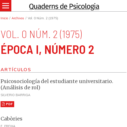
Inicio
/
Archivos
/
Vol. 0 Núm. 2 (1975)
VOL. 0 NÚM. 2 (1975)
ÉPOCA I, NÚMERO 2
ARTÍCULOS
Psicosociología del estudiante universitario.
(Análisis de rol)
SILVERIO BARRIGA
PDF
Cabòries
E. FREIXA