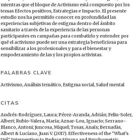
mientras que el bloque de Activismo está compuesto por los
temas Efectos positivos, Estrategias e Impacto. El presente
estudio nos ha permitido conocer en profundidad las
experiencias subjetivas de estigma dentro del ámbito
sanitario a través de la experiencia de las personas
participantes en campañas para combatirlo y entender por
qué el activismo puede ser una estrategia beneficiosa para
sensibilizar a los profesionales y para el bienestar y
empoderamiento de las y los propios activistas.
PALABRAS CLAVE
Activismo, Análisis temático, Estigma social, Salud mental
CITAS
Andrés-Rodríguez, Laura; Pérez-Aranda, Adrián; Feliu-Soler,
Albert; Rubio-Valera, Maria; Aznar-Lou, Ignacio; Serrano-
Blanco, Antoni; Juncosa, Miquel; Tosas, Anaïs; Bernadàs,
Albert & Luciano, Juan V. (2017). Effectiveness of the “What’s
Up!” Intervention to Reduce Stigma and Psychometric