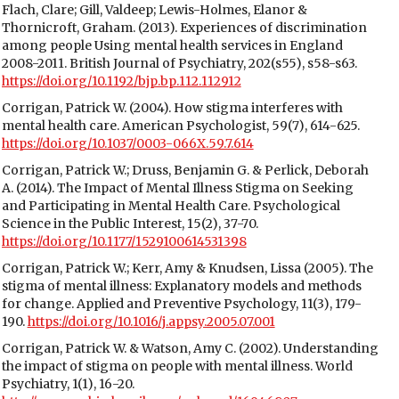
Flach, Clare; Gill, Valdeep; Lewis-Holmes, Elanor &
Thornicroft, Graham. (2013). Experiences of discrimination
among people Using mental health services in England
2008-2011. British Journal of Psychiatry, 202(s55), s58-s63.
https://doi.org/10.1192/bjp.bp.112.112912
Corrigan, Patrick W. (2004). How stigma interferes with
mental health care. American Psychologist, 59(7), 614-625.
https://doi.org/10.1037/0003-066X.59.7.614
Corrigan, Patrick W.; Druss, Benjamin G. & Perlick, Deborah
A. (2014). The Impact of Mental Illness Stigma on Seeking
and Participating in Mental Health Care. Psychological
Science in the Public Interest, 15(2), 37-70.
https://doi.org/10.1177/1529100614531398
Corrigan, Patrick W.; Kerr, Amy & Knudsen, Lissa (2005). The
stigma of mental illness: Explanatory models and methods
for change. Applied and Preventive Psychology, 11(3), 179-
190.
https://doi.org/10.1016/j.appsy.2005.07.001
Corrigan, Patrick W. & Watson, Amy C. (2002). Understanding
the impact of stigma on people with mental illness. World
Psychiatry, 1(1), 16-20.