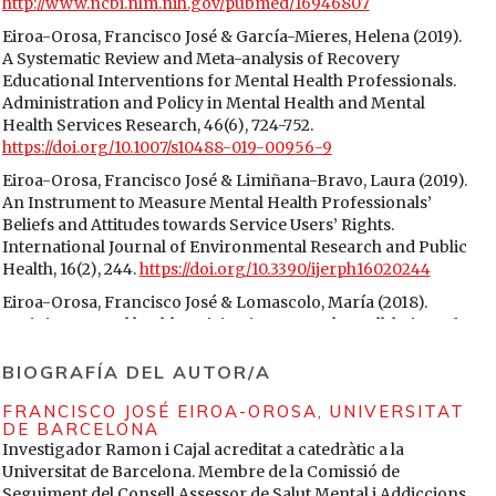
http://www.ncbi.nlm.nih.gov/pubmed/16946807
Eiroa-Orosa, Francisco José & García-Mieres, Helena (2019).
A Systematic Review and Meta-analysis of Recovery
Educational Interventions for Mental Health Professionals.
Administration and Policy in Mental Health and Mental
Health Services Research, 46(6), 724-752.
https://doi.org/10.1007/s10488-019-00956-9
Eiroa-Orosa, Francisco José & Limiñana-Bravo, Laura (2019).
An Instrument to Measure Mental Health Professionals’
Beliefs and Attitudes towards Service Users’ Rights.
International Journal of Environmental Research and Public
Health, 16(2), 244.
https://doi.org/10.3390/ijerph16020244
Eiroa-Orosa, Francisco José & Lomascolo, María (2018).
Training mental health activists increases the well-being of
participants with high baseline levels of self-stigma: results
of the Obertament training evaluation. American Journal of
BIOGRAFÍA DEL AUTOR/A
Orthopsychiatry, 88(6), 617-625.
FRANCISCO JOSÉ EIROA-OROSA,
UNIVERSITAT
https://doi.org/10.1037/ort0000376
DE BARCELONA
Eiroa-Orosa, Francisco José; Lomascolo, María & Tosas-
Investigador Ramon i Cajal acreditat a catedràtic a la
Fernández, Anaïs (2021). Efficacy of an Intervention to
Universitat de Barcelona. Membre de la Comissió de
Reduce Stigma Beliefs and Attitudes among Primary Care
Seguiment del Consell Assessor de Salut Mental i Addiccions.