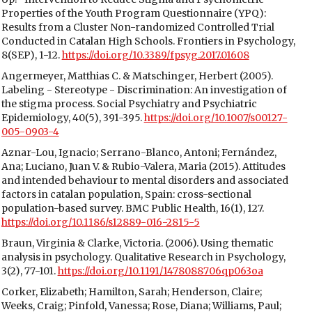
Properties of the Youth Program Questionnaire (YPQ):
Results from a Cluster Non-randomized Controlled Trial
Conducted in Catalan High Schools. Frontiers in Psychology,
8(SEP), 1-12.
https://doi.org/10.3389/fpsyg.2017.01608
Angermeyer, Matthias C. & Matschinger, Herbert (2005).
Labeling - Stereotype - Discrimination: An investigation of
the stigma process. Social Psychiatry and Psychiatric
Epidemiology, 40(5), 391-395.
https://doi.org/10.1007/s00127-
005-0903-4
Aznar-Lou, Ignacio; Serrano-Blanco, Antoni; Fernández,
Ana; Luciano, Juan V. & Rubio-Valera, Maria (2015). Attitudes
and intended behaviour to mental disorders and associated
factors in catalan population, Spain: cross-sectional
population-based survey. BMC Public Health, 16(1), 127.
https://doi.org/10.1186/s12889-016-2815-5
Braun, Virginia & Clarke, Victoria. (2006). Using thematic
analysis in psychology. Qualitative Research in Psychology,
3(2), 77-101.
https://doi.org/10.1191/1478088706qp063oa
Corker, Elizabeth; Hamilton, Sarah; Henderson, Claire;
Weeks, Craig; Pinfold, Vanessa; Rose, Diana; Williams, Paul;