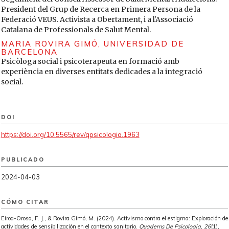
and Mental Health Professionals: Two Cluster Randomised-
President del Grup de Recerca en Primera Persona de la
Controlled Trials. International Journal of Environmental
Federació VEUS. Activista a Obertament, i a l'Associació
Research and Public Health, 18(3), 1214.
Catalana de Professionals de Salut Mental.
https://doi.org/10.3390/ijerph18031214
MARIA ROVIRA GIMÓ,
UNIVERSIDAD DE
BARCELONA
Gaebel, Wolfgang; Rössler, Wulf & Sartorius, Norman (Eds.)
Psicòloga social i psicoterapeuta en formació amb
(2017). The Stigma of Mental Illness - End of the Story?
experiència en diverses entitats dedicades a la integració
Springer.
social.
https://doi.org/10.1007/978-3-319-27839-1
Gerlinger, Gabriel; Hauser, Marta; De Hert, Marc; Lacluyse,
Kathleen; Wampers, Martien & Correll, Christoph U. (2013).
DOI
Personal stigma in schizophrenia spectrum disorders: A
https://doi.org/10.5565/rev/qpsicologia.1963
systematic review of prevalence rates, correlates, impact and
interventions. World Psychiatry, 12(2), 155-164.
https://doi.org/10.1002/wps.20040
PUBLICADO
Goffman, Erving (1963). Stigma: Notes on the Management
2024-04-03
of Spoiled Identity. Prentice-Hall.
Goldman, Howard H. & Morrissey, Joseph P. (1985). The
CÓMO CITAR
alchemy of mental health policy: homelessness and the
fourth cycle of reform. American Journal of Public Health,
Eiroa-Orosa, F. J., & Rovira Gimó, M. (2024). Activismo contra el estigma: Exploración de
75(7), 727-731.
https://doi.org/10.2105/AJPH.75.7.727
actividades de sensibilización en el contexto sanitario.
Quaderns De Psicologia
,
26
(1),