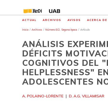
ACTUAL
ARCHIVOS
AVISOS
ACERCA D
Inicio
/
Archivos
/
Número 8/2, Segona època
/
Artículo
ANÁLISIS EXPERIM
DÉFICITS MOTIVAC
COGNITIVOS DEL 
HELPLESSNESS" E
ADOLESCENTES NO
A. POLAINO-LORENTE
D. A.G. VILLAMISAR