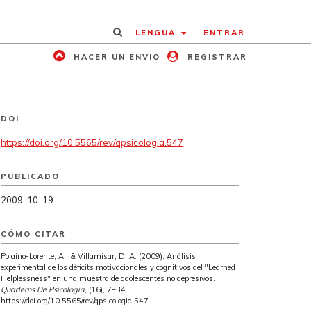
LENGUA
ENTRAR
HACER UN ENVIO
REGISTRAR
DOI
https://doi.org/10.5565/rev/qpsicologia.547
PUBLICADO
2009-10-19
CÓMO CITAR
Polaino-Lorente, A., & Villamisar, D. A. (2009). Análisis
experimental de los déficits motivacionales y cognitivos del "Learned
Helplessness" en una muestra de adolescentes no depresivos.
Quaderns De Psicologia
, (16), 7–34.
https://doi.org/10.5565/rev/qpsicologia.547