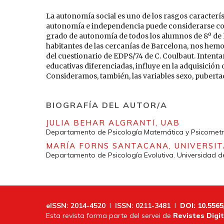
La autonomía social es uno de los rasgos caracterís
autonomía e independencia puede considerarse com
grado de autonomía de todos los alumnos de 8º de 
habitantes de las cercanías de Barcelona, nos hem
del cuestionario de EDPS/74 de C. Coulbaut. Intenta
educativas diferenciadas, influye en la adquisición 
Consideramos, también, las variables sexo, pubertad
BIOGRAFÍA DEL AUTOR/A
JULIA BEHAR ALGRANTÍ,
UAB
Departamento de Psicología Matemática y Psicometr
MARÍA FORNS SANTACANA,
UNIVERSI
Departamento de Psicología Evolutiva. Universidad d
eISSN: 2014-4520
I
ISSN: 0211-3481
I
DOI: 10.5565
Esta revista forma parte del servei de
Revistes Digit