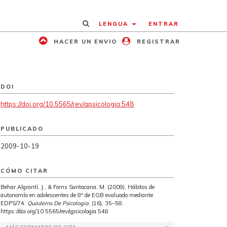
LENGUA
ENTRAR
HACER UN ENVIO
REGISTRAR
DOI
https://doi.org/10.5565/rev/qpsicologia.548
PUBLICADO
2009-10-19
CÓMO CITAR
Behar Algrantí, J., & Forns Santacana, M. (2009). Hábitos de
autonomía en adolescentes de 8º de EGB evaluado mediante
EDPS/74.
Quaderns De Psicologia
, (16), 35–58.
https://doi.org/10.5565/rev/qpsicologia.548