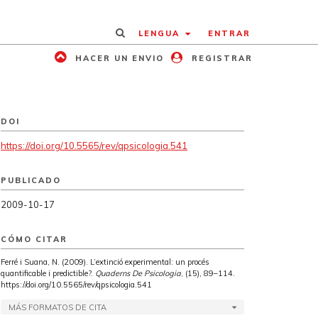
LENGUA
ENTRAR
HACER UN ENVIO
REGISTRAR
DOI
https://doi.org/10.5565/rev/qpsicologia.541
PUBLICADO
2009-10-17
CÓMO CITAR
Ferré i Suana, N. (2009). L’extinció experimental: un procés
quantificable i predictible?.
Quaderns De Psicologia
, (15), 89–114.
https://doi.org/10.5565/rev/qpsicologia.541
MÁS FORMATOS DE CITA