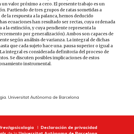
en un valor próximo a cero. El presente trabajo es un
ón. Partiendo de tres grupos de ratas sometidas a
 de la respuesta a la palanca, hemos deducido
chas ecuaciones han resultado ser rectas, cuya ordenada
a a la extinción, y cuya pendiente representa la
 decremento por generalización). Ambos son capaces de
ente según análisis de varianza. La integral de dichas
hasta que cada sujeto hace una. pausa superior o igual a
La integral es considerada definitoria del proceso de
os. Se discuten posibles implicaciones de estos
cionamiento instrumental.
ogia. Universitat Autònoma de Barcelona
/rev/qpsicologia
I
Declaración de privacidad
als
de la
Universitat Autònoma de Barcelona
.