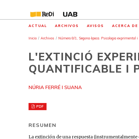
ACTUAL
ARCHIVOS
AVISOS
ACERCA D
Inicio
/
Archivos
/
Número 8/1, Segona època. Psicologia exprimental i P
L'EXTINCIÓ EXPER
QUANTIFICABLE I 
NÚRIA FERRÉ I SUANA
PDF
RESUMEN
La extinción de una respuesta (instrumentalmente