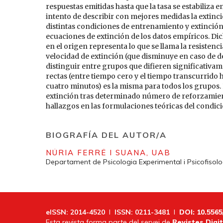
respuestas emitidas hasta que la tasa se estabiliza 
intento de describir con mejores medidas la extinci
distintas condiciones de entrenamiento y extinción
ecuaciones de extinción de los datos empíricos. Di
en el origen representa lo que se llama la resistenci
velocidad de extinción (que disminuye en caso de
distinguir entre grupos que difieren significativam
rectas (entre tiempo cero y el tiempo transcurrido 
cuatro minutos) es la misma para todos los grupos. 
extinción tras determinado número de reforzamient
hallazgos en las formulaciones teóricas del condi
BIOGRAFÍA DEL AUTOR/A
NÚRIA FERRÉ I SUANA,
UAB
Departament de Psicologia Experimental i Psicofisol
eISSN: 2014-4520
I
ISSN: 0211-3481
I
DOI: 10.5565
Esta revista forma parte del servei de
Revistes Digit