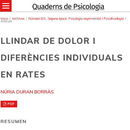
Inicio
/
Archivos
/
Número 8/1, Segona època. Psicologia exprimental i Psicofisiologia
/
Artículo
LLINDAR DE DOLOR I
DIFERÈNCIES INDIVIDUALS
EN RATES
NÚRIA DURAN BORRÀS
PDF
RESUMEN