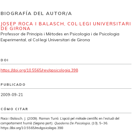
BIOGRAFÍA DEL AUTOR/A
JOSEP ROCA I BALASCH,
COL·LEGI UNIVERSITARI
DE GIRONA
Professor de Principis i Mètodes en Psicologia i de Psicologia
Experimental, al Col·legi Universitari de Girona
DOI
https://doi.org/10.5565/rev/qpsicologia.398
PUBLICADO
2009-09-21
CÓMO CITAR
Roca i Balasch, J. (2009). Ramon Turró. L’opció pel mètode científic en l’estudi del
comportament humà (Segona part).
Quaderns De Psicologia
, (10), 5–36.
https://doi.org/10.5565/rev/qpsicologia.398