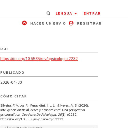
LENGUA
ENTRAR
HACER UN ENVIO
REGISTRAR
DOI
https://doi.org/10.5565/rev/qpsicologia.2232
PUBLICADO
2026-04-30
CÓMO CITAR
Silveira, P. V. dos R., Paravidini, J. L. L., & Neves, A. S. (2026).
Inteligencia artificial, deseo y apagamiento: Una perspectiva
psicoanalítica.
Quaderns De Psicologia
,
28
(1), e2232.
https://doi.org/10.5565/rev/qpsicologia.2232