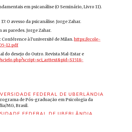
ndamentais em psicanálise (O Seminário, Livro 11).
17: O avesso da psicanálise. Jorge Zahar.
 as paredes. Jorge Zahar.
: Conférence à l’université de Milan.
https://ecole-
05-12.pdf
al do desejo do Outro. Revista Mal-Estar e
g/scielo.php?script=sci_arttext&pid=S1518-
sujeito e o saber no discurso capitalista. Ágora:
ps://doi.org/10.1590/1809-44142019002003
a Maria Resende. (2011). Breve discussão sobre o
IVERSIDADE FEDERAL DE UBERLÂNDIA
sicologia em Revista, 17(2).
, Programa de Pós-graduação em Psicologia da
rttext&pid=S1677-11682011000200008
ia/MG, Brasil.
berto Giovanni. (2023). Can artificial intelligence help
SIDADE FEDERAL DE UBERLÂNDIA
oi.org/10.1186/s13054-023-04380-2
Universidade Estadual de Campinas (Unicamp).
s. In Edward N. Zalta (Ed.), The Stanford encyclopedia
ederal de Uberlândia (UFU), Uberlândia/MG, Brasil.