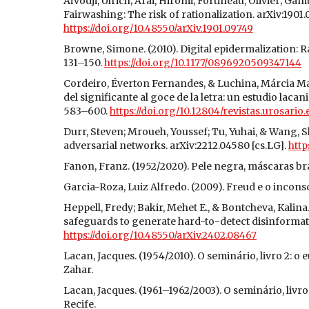
Aïvodji, Ulrich; Arai, Hiromi; Fortineau, Olivier; Gam
Fairwashing: The risk of rationalization. arXiv:1901.
https://doi.org/10.48550/arXiv.1901.09749
Browne, Simone. (2010). Digital epidermalization: Rac
131–150.
https://doi.org/10.1177/0896920509347144
Cordeiro, Éverton Fernandes, & Luchina, Márcia Mari
del significante al goce de la letra: un estudio lac
583–600.
https://doi.org/10.12804/revistas.urosario.
Durr, Steven; Mroueh, Youssef; Tu, Yuhai, & Wang, 
adversarial networks. arXiv:2212.04580 [cs.LG].
http
Fanon, Franz. (1952/2020). Pele negra, máscaras bra
Garcia-Roza, Luiz Alfredo. (2009). Freud e o inconsci
Heppell, Fredy; Bakir, Mehet E., & Bontcheva, Kalina
safeguards to generate hard-to-detect disinformatio
https://doi.org/10.48550/arXiv.2402.08467
Lacan, Jacques. (1954/2010). O seminário, livro 2: o 
Zahar.
Lacan, Jacques. (1961–1962/2003). O seminário, livr
Recife.