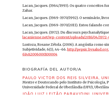
Lacan, Jacques. (1964/1993). Os quatro conceitos fu
Zahar.
Lacan, Jacques. (1969–1970/1992). O seminário, livro 
Lacan, Jacques. (1969–1970/2011). Estou falando com
Lacan, Jacques. (1972). Du discours psychanalytique
lacanienne.net/wp-content/uploads/2016/04/1972-
Lustoza, Rosane Zétola. (2006). A angústia como sin
Subjetividade, 6(1), 44–66.
http://pepsic.bvsalud.or
61482006000100004
Monteiro, Jamile Luz Morais. (2019). A cisão entre o 
Estudos em Teoria Psicanalítica, 22(2), 164–172.
htt
BIOGRAFÍA DEL AUTOR/A
Neves, Brenda Rodrigues da Costa, & Vorcaro, Ângel
PAULO VICTOR DOS REIS SILVEIRA,
UN
traço unário e o objeto a na constituição subjetiva. P
Mestre e Doutorando pelo Instituto de Psicologia
http://pepsic.bvsalud.org/scielo.php?script=sci_a
Universidade Federal de Uberlândia (UFU), Uberlând
Salvagno, Michele; Taccone, Fabio Silvio, & Gerli, Al
JOÃO LUIZ LEITÃO PARAVIDINI,
UNIVER
for scientific writing? Critical Care, 27, 75.
https://d
Doutor em Ciências da Saúde (Saúde Mental) pela 
Schubert, Lenhart. (2020). Computational linguistic
Docente do Instituto de Psicologia - Universidade F
of philosophy (Spring 2020 Edition). Standford.