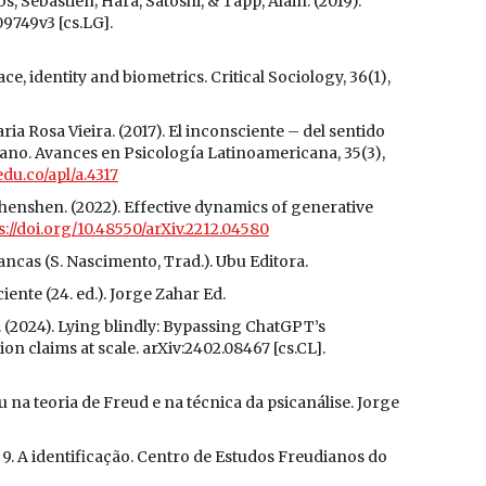
bs, Sébastien; Hara, Satoshi, & Tapp, Alain. (2019).
09749v3 [cs.LG].
e, identity and biometrics. Critical Sociology, 36(1),
a Rosa Vieira. (2017). El inconsciente – del sentido
aniano. Avances en Psicología Latinoamericana, 35(3),
edu.co/apl/a.4317
Shenshen. (2022). Effective dynamics of generative
s://doi.org/10.48550/arXiv.2212.04580
ncas (S. Nascimento, Trad.). Ubu Editora.
ente (24. ed.). Jorge Zahar Ed.
. (2024). Lying blindly: Bypassing ChatGPT’s
n claims at scale. arXiv:2402.08467 [cs.CL].
eu na teoria de Freud e na técnica da psicanálise. Jorge
o 9. A identificação. Centro de Estudos Freudianos do