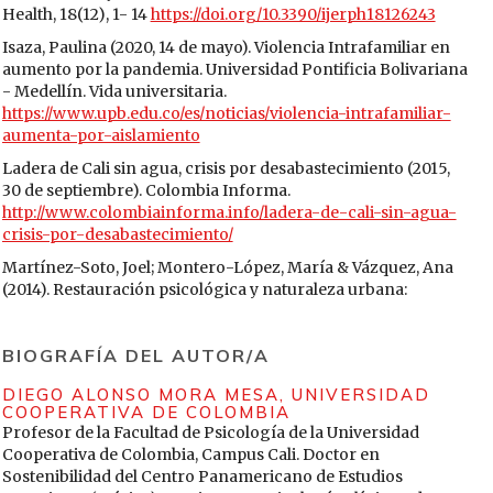
Health, 18(12), 1- 14
https://doi.org/10.3390/ijerph18126243
Isaza, Paulina (2020, 14 de mayo). Violencia Intrafamiliar en
aumento por la pandemia. Universidad Pontificia Bolivariana
- Medellín. Vida universitaria.
https://www.upb.edu.co/es/noticias/violencia-intrafamiliar-
aumenta-por-aislamiento
Ladera de Cali sin agua, crisis por desabastecimiento (2015,
30 de septiembre). Colombia Informa.
http://www.colombiainforma.info/ladera-de-cali-sin-agua-
crisis-por-desabastecimiento/
Martínez-Soto, Joel; Montero-López, María & Vázquez, Ana
(2014). Restauración psicológica y naturaleza urbana:
algunas implicaciones para la salud mental. Salud Mental,
37(3), 217-224.
http://www.scielo.org.mx/scielo.php?
BIOGRAFÍA DEL AUTOR/A
script=sci_arttext&pid=S0185-33252014000300005&lng=es
Mejías, Ana (2013). Contribución de los huertos urbanos a la
DIEGO ALONSO MORA MESA,
UNIVERSIDAD
salud. Hábitat y Sociedad, 6, 85-103.
COOPERATIVA DE COLOMBIA
https://institucional.us.es/revistas/habitat/6/HyS%20n06a04.pdf
Profesor de la Facultad de Psicología de la Universidad
Cooperativa de Colombia, Campus Cali. Doctor en
Milligan, Christine; Gatrell, Anthony & Bingley, Amanda
Sostenibilidad del Centro Panamericano de Estudios
(2004). “Cultivar la salud”: paisajes terapéuticos y personas