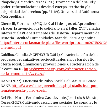
Chapela y Alejandro Cerda (Eds.), Promoción de la salud y
poder: reformulaciones desde el cuerpo-territorio y la
exigibilidad de derechos (pp. 21-69). Universidad Autónoma
Metropolitana.
Chemelli, Florencia (2017, del 9 al 11 de agosto). Aprendiendo
a hacer; la invención de lo cotidiano en el taller. XVI Jornadas
Interescuelas/Departamentos de Historia. Departamento de
Historia. Facultad Humanidades. Mar del Plata. Argentina.
https://interescuelasmardelplata.files.wordpress.com/2017/09/12
chemelli.pdf
Cubillos, Claudia. & CEDECUR (2015). Caracterización de los
procesos organizativos socioculturales en los barrios tío,
oferta social, dinámicas y proyecciones. Caracterización de
la comuna 18.
https://www.docsity.com/es/caracterizacion-
de-la-comuna-18/7433287/
DANE (2022). Encuesta de Pulso Social Cali-AM 2020-2022.
DANE.
https://www.dane.gov.co/index.php/estadisticas-por-
tema/encuesta-pulso-social
Del Viso, Nuria; Fernández Casadevante, Jose Luis & Morán,
Nerea (2017). Cultivando relaciones sociales. Lo común y lo