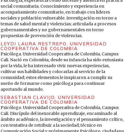
Psicología, experiencia como docente y asesora en práctica
enfrentar-la-otra-pandemia/
social comunitaria. Conocimiento y experiencia en
Soga, Masashi; Cox, Daniel; Yamaura, Yuichi; Gaston, Kevin;
acompañamiento comunitario, en trabajo con lideres
Kurisu, Kiyo & Hanaki, Keisuke (2017). Health Benefits of
sociales y población vulnerable. Investigación en torno a
Urban Allotment Gardening: Improved Physical and
temas de salud mental y violencias; articulada a procesos
Psychological Well-Being and Social Integration.
gubernamentales y no gubernamentales en torno
International journal of environmental research and public
propuestas de prevención de violencias.
health, 14(71), 2-13.
https://doi.org/10.3390/ijerph14010071
LEYDI LAURA RESTREPO,
UNIVERSIDAD
COOPERATIVA DE COLOMBIA
Stolkiner, Alicia & Ardila, Sara (2012). Conceptualizando la
Psicóloga. Universidad Cooperativa de Colombia, Campus
salud mental en las prácticas: consideraciones desde el
Cali. Nació en Colombia, desde su infancia ha sido entusiasta
pensamiento de la medicina social/salud colectiva
por la vida, le ha interesado vivir nuevas experiencias,
latinoamericanas. Vertex- Revista Argentina de Psiquiatría,
cultivar sus habilidades y colocarlas al servicio de la
23(101), 57-67.
comunidad; estos elementos le inspiraron a cumplir su
https://ri.conicet.gov.ar/bitstream/handle/11336/195112/CONICET
sueño de formarse como psicóloga para continuar
fbda-4967-aaa7-a6a1d225e373_B.pdf?
aportando al mundo.
sequence=2&isAllowed=y
SEBASTIAN CLAVIJO,
UNIVERSIDAD
Vera, Alejandro & Avila, María (2009). Principios y
COOPERATIVA DE COLOMBIA
fundamentos de la investigación-acción participativa. En
Psicólogo. Universidad Cooperativa de Colombia, Campus
Sofía Buelga, Gonzalo Musitu, Alejandro Vera, María Avila &
Cali. Discípulo del inexorable aprendizaje, encaminado al
Carlos Arango (Eds.), Psicología social comunitaria (pp. 63-
ámbito académico, la investigación y el pensamiento crítico,
77). Trillas.
con tentativa de retribuir a la sociedad; técnico en
Comunicación Social y próximamente Psicólogo, ciudadano
Villarroel, Sebastián (2021). Ecología de saberes y cuidados