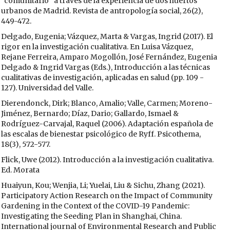
“comunitario” a través de la experiencia de dos huertos
urbanos de Madrid. Revista de antropología social, 26(2),
449-472.
Delgado, Eugenia; Vázquez, Marta & Vargas, Ingrid (2017). El
rigor en la investigación cualitativa. En Luisa Vázquez,
Rejane Ferreira, Amparo Mogollón, José Fernández, Eugenia
Delgado & Ingrid Vargas (Eds.), Introducción a las técnicas
cualitativas de investigación, aplicadas en salud (pp. 109 -
127). Universidad del Valle.
Dierendonck, Dirk; Blanco, Amalio; Valle, Carmen; Moreno-
Jiménez, Bernardo; Díaz, Dario; Gallardo, Ismael &
Rodríguez-Carvajal, Raquel (2006). Adaptación española de
las escalas de bienestar psicológico de Ryff. Psicothema,
18(3), 572-577.
Flick, Uwe (2012). Introducción a la investigación cualitativa.
Ed. Morata
Huaiyun, Kou; Wenjia, Li; Yuelai, Liu & Sichu, Zhang (2021).
Participatory Action Research on the Impact of Community
Gardening in the Context of the COVID-19 Pandemic:
Investigating the Seeding Plan in Shanghai, China.
International journal of Environmental Research and Public