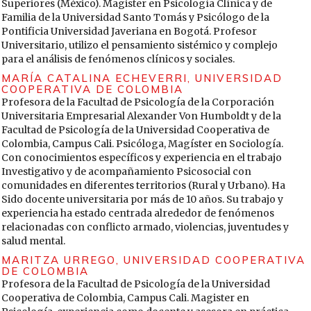
Superiores (México). Magister en Psicología Clínica y de
mayores en el norte de Inglaterra. Ciencias sociales y
Familia de la Universidad Santo Tomás y Psicólogo de la
medicina, 58(9), 1781-1793.
Pontificia Universidad Javeriana en Bogotá. Profesor
Organización Panamericana de la Salud (1978). Declaración
Universitario, utilizo el pensamiento sistémico y complejo
de Alma Ata: Conferencia internacional sobre atención
para el análisis de fenómenos clínicos y sociales.
primaria en salud. Autor.
MARÍA CATALINA ECHEVERRI,
UNIVERSIDAD
https://www.paho.org/hq/dmdocuments/2012/Alma-Ata-
COOPERATIVA DE COLOMBIA
1978Declaracion.pdf
Profesora de la Facultad de Psicología de la Corporación
Universitaria Empresarial Alexander Von Humboldt y de la
Organización Panamericana de la Salud (1986). Carta de
Facultad de Psicología de la Universidad Cooperativa de
Ottawa para la promoción de la Salud. Autor.
Colombia, Campus Cali. Psicóloga, Magíster en Sociología.
https://iris.paho.org/handle/10665.2/44469
Con conocimientos específicos y experiencia en el trabajo
Quested, Eleanor; Thøgersen-Ntoumani, Cecilie; Uren,
Investigativo y de acompañamiento Psicosocial con
Hannah; Hardcastle, Sarah & Ryan, Richard (2018). Jardinería
comunidades en diferentes territorios (Rural y Urbano). Ha
comunitaria: necesidades psicológicas básicas como
Sido docente universitaria por más de 10 años. Su trabajo y
mecanismos para mejorar el bienestar individual y
experiencia ha estado centrada alrededor de fenómenos
comunitario. Ecopsicología, 10(3), 173-180.
relacionadas con conflicto armado, violencias, juventudes y
salud mental.
Salamanca, Juana (2020, 11 de agosto). Violencia intrafamiliar:
MARITZA URREGO,
UNIVERSIDAD COOPERATIVA
medidas urgentes y creativas para enfrentar la otra
DE COLOMBIA
pandemia. El Espectador.
Profesora de la Facultad de Psicología de la Universidad
https://www.elespectador.com/noticias/actualidad/violencia-
Cooperativa de Colombia, Campus Cali. Magister en
intrafamiliar-medidas-urgentes-y-creativas-para-