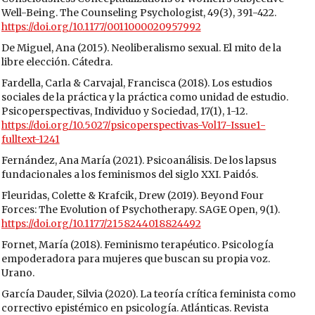
Well-Being. The Counseling Psychologist, 49(3), 391-422.
https://doi.org/10.1177/0011000020957992
De Miguel, Ana (2015). Neoliberalismo sexual. El mito de la
libre elección. Cátedra.
Fardella, Carla & Carvajal, Francisca (2018). Los estudios
sociales de la práctica y la práctica como unidad de estudio.
Psicoperspectivas, Individuo y Sociedad, 17(1), 1-12.
https://doi.org/10.5027/psicoperspectivas-Vol17-Issue1-
fulltext-1241
Fernández, Ana María (2021). Psicoanálisis. De los lapsus
fundacionales a los feminismos del siglo XXI. Paidós.
Fleuridas, Colette & Krafcik, Drew (2019). Beyond Four
Forces: The Evolution of Psychotherapy. SAGE Open, 9(1).
https://doi.org/10.1177/2158244018824492
Fornet, María (2018). Feminismo terapéutico. Psicología
empoderadora para mujeres que buscan su propia voz.
Urano.
García Dauder, Silvia (2020). La teoría crítica feminista como
correctivo epistémico en psicología. Atlánticas. Revista