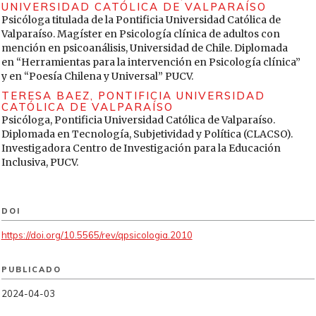
UNIVERSIDAD CATÓLICA DE VALPARAÍSO
Varela, Nuria (2019). Feminismo 4.0. La cuarta ola. Ediciones B.
Psicóloga titulada de la Pontificia Universidad Católica de
Vergara, María Trinidad & Olivari, Carmen (2018). Guía de
Valparaíso. Magíster en Psicología clínica de adultos con
perspectiva de género en psicoterapia, con consultantes
mención en psicoanálisis, Universidad de Chile. Diplomada
adultas y adultos (Tesis de magíster). Pontificia Universidad
en “Herramientas para la intervención en Psicología clínica”
Católica, Santiago, Chile.
y en “Poesía Chilena y Universal” PUCV.
TERESA BAEZ,
PONTIFICIA UNIVERSIDAD
Winkler, María Inés & Reyes, María Isabel (2015). Historias de
CATÓLICA DE VALPARAÍSO
Mujeres en la Psicología Chilena: Contribuciones de Lola
Psicóloga, Pontificia Universidad Católica de Valparaíso.
Hoffmann, Héliettè Saint Jean y Vera Kardonsky. Psykhe
Diplomada en Tecnología, Subjetividad y Política (CLACSO).
(Santiago), 24(1), 1-11.
https://doi.org/10.7764/psykhe.24.1.658
Investigadora Centro de Investigación para la Educación
Inclusiva, PUCV.
DOI
https://doi.org/10.5565/rev/qpsicologia.2010
PUBLICADO
2024-04-03