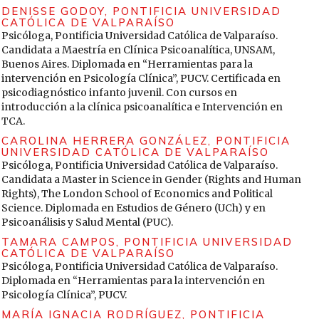
11(22), 57-88.
https://doi.org/10.54255/lim.vol11.num22.688
DENISSE GODOY,
PONTIFICIA UNIVERSIDAD
CATÓLICA DE VALPARAÍSO
Salgado, Ana (2007). Investigación cualitativa: diseños,
Psicóloga, Pontificia Universidad Católica de Valparaíso.
evaluación del rigor metodológico y retos. Liberabit, 13(13),
Candidata a Maestría en Clínica Psicoanalítica, UNSAM,
71-78.
Buenos Aires. Diplomada en “Herramientas para la
http://www.scielo.org.pe/pdf/liber/v13n13/a09v13n13.pdf
intervención en Psicología Clínica”, PUCV. Certificada en
psicodiagnóstico infanto juvenil. Con cursos en
Segato, Rita (2003). Las estructuras elementales de la
introducción a la clínica psicoanalítica e Intervención en
violencia. Ensayos sobre género entre antropología, el
TCA.
psicoanálisis y los derechos humanos. Universidad Nacional
de Quilmes.
CAROLINA HERRERA GONZÁLEZ,
PONTIFICIA
UNIVERSIDAD CATÓLICA DE VALPARAÍSO
Scott, Elizabeth (2019). A Positively Embodied Approach to
Psicóloga, Pontificia Universidad Católica de Valparaíso.
Psychotherapy. Women and Therapy, 42(1-2), 131-146.
Candidata a Master in Science in Gender (Rights and Human
https://doi.org/10.1080/02703149.2018.1524075
Rights), The London School of Economics and Political
Science. Diplomada en Estudios de Género (UCh) y en
Tajer, Débora (2020). Psicoanálisis para todxs. Por una
Psicoanálisis y Salud Mental (PUC).
clínica pospatriarcal, posheteronormativa y poscolonial.
Topia.
TAMARA CAMPOS,
PONTIFICIA UNIVERSIDAD
CATÓLICA DE VALPARAÍSO
Tubert, Silvia (2001). Deseo y representación. Convergencias
Psicóloga, Pontificia Universidad Católica de Valparaíso.
de psicoanálisis y teoría feminista. Síntesis.
Diplomada en “Herramientas para la intervención en
Valles, Miguel (2002/2009). Entrevistas cualitativas. Centro de
Psicología Clínica”, PUCV.
Investigaciones Sociológicas.
MARÍA IGNACIA RODRÍGUEZ,
PONTIFICIA