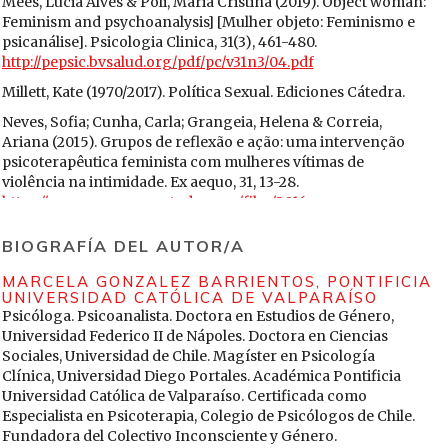
Mees, Lúcia Alves & Poli, Maria Cristina (2019). Object woman:
Feminism and psychoanalysis] [Mulher objeto: Feminismo e
psicanálise]. Psicologia Clinica, 31(3), 461-480.
http://pepsic.bvsalud.org/pdf/pc/v31n3/04.pdf
Millett, Kate (1970/2017). Política Sexual. Ediciones Cátedra.
Neves, Sofia; Cunha, Carla; Grangeia, Helena & Correia,
Ariana (2015). Grupos de reflexão e ação: uma intervenção
psicoterapêutica feminista com mulheres vítimas de
violência na intimidade. Ex aequo, 31, 13-28.
https://exaequo.apem-estudos.org/files/2016-
07/2_Grupos_de_reflexao_e_acao.pdf
BIOGRAFÍA DEL AUTOR/A
Padilla Díaz, Mariwilda (2014). Enfoque feminista de
consejería: perspectivas generales para abordar a la
MARCELA GONZALEZ BARRIENTOS,
PONTIFICIA
consejería profesional desde un entendimiento teórico-
UNIVERSIDAD CATÓLICA DE VALPARAÍSO
práctico. Revista Griot, 7(1), 61-72.
Psicóloga. Psicoanalista. Doctora en Estudios de Género,
https://revistas.upr.edu/index.php/griot/article/view/1553
Universidad Federico II de Nápoles. Doctora en Ciencias
Sociales, Universidad de Chile. Magíster en Psicología
Reyes-Espejo, María Isabel; Cazorla-Becerra, Ketty;
Clínica, Universidad Diego Portales. Académica Pontificia
González-Seguel, Antonia; Bandim-Pedroza, Tatiana &
Universidad Católica de Valparaíso. Certificada como
Cárcamo-Morales, Javiera (2022). Efectos performativos de
Especialista en Psicoterapia, Colegio de Psicólogos de Chile.
las Políticas Sociales de Género en el campo comunitario.
Fundadora del Colectivo Inconsciente y Género.
Revista Liminales. Escritos sobre psicología y sociedad,