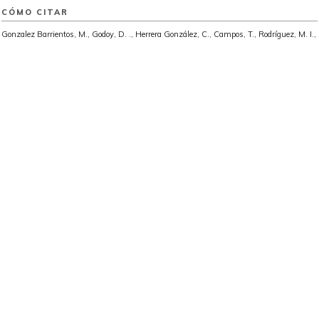
CÓMO CITAR
Gonzalez Barrientos, M., Godoy, D. ., Herrera González, C., Campos, T., Rodríguez, M. I.,
& Baez, T. (2024). Implicancias teórico-clínicas de las prácticas psicoterapéuticas
feministas o con perspectiva de género en Chile.
Quaderns De Psicologia
,
26
(1), e2010.
https://doi.org/10.5565/rev/qpsicologia.2010
MÁS FORMATOS DE CITA
DESCARGAS