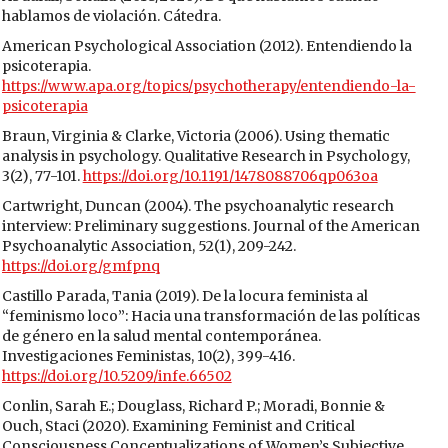
hablamos de violación. Cátedra.
American Psychological Association (2012). Entendiendo la
psicoterapia.
https://www.apa.org/topics/psychotherapy/entendiendo-la-
psicoterapia
Braun, Virginia & Clarke, Victoria (2006). Using thematic
analysis in psychology. Qualitative Research in Psychology,
3(2), 77-101.
https://doi.org/10.1191/1478088706qp063oa
Cartwright, Duncan (2004). The psychoanalytic research
interview: Preliminary suggestions. Journal of the American
Psychoanalytic Association, 52(1), 209-242.
https://doi.org/gmfpnq
Castillo Parada, Tania (2019). De la locura feminista al
“feminismo loco”: Hacia una transformación de las políticas
de género en la salud mental contemporánea.
Investigaciones Feministas, 10(2), 399-416.
https://doi.org/10.5209/infe.66502
Conlin, Sarah E.; Douglass, Richard P.; Moradi, Bonnie &
Ouch, Staci (2020). Examining Feminist and Critical
Consciousness Conceptualizations of Women’s Subjective