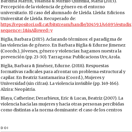
Bardina Martín, Yolanda & Murillo Quintilla, Maria (2013).
Percepción de la violencia de género en el entorno
universitario. El caso del alumnado de Lleida. Lleida: Edicions
Universitat de Lleida. Recuperado de:
https://repositori.udl.cat/bitstream/handle/10459.1/46895/estudis
sequence=1&isAllowed=y
Biglia, Barbara (2015). Aclarando términos: el paradigma de
las violencias de género. En Barbara Biglia & Edurne Jimenez
(Coords.), Jóvenes, género y violencias: hagamos nuestra la
prevención (pp. 23-30). Tarragona: Publicacions Urv, Arola.
Biglia, Barbara & Jiménez, Edurne. (2018). Respuestas
formativas radicales para afrontar un problema estructural y
capilar. En Beatriz Santamarina (Coord.), Mujeres y
Universidad (sin cifras). La violencia invisible (pp. 149-166).
Alzira: Neopàtria.
Blaya, Catherine; Derarbieux, Eric & Lucas, Beatriz (2007). La
violencia hacia las mujeres y hacia otras personas percibidas
como distintas a la norma dominante: el caso de los centros
educativos. Revista de educación, 342, 61-83. Recuperado de:
http://www.revistaeducacion.mec.es/re342/re342_04.pdf
DOI
Borraz, Marta (2018, 27 de noviembre). "Maricón y socialista":