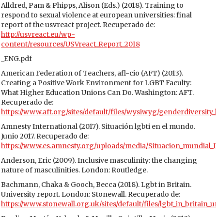
Alldred, Pam & Phipps, Alison (Eds.) (2018). Training to
respond to sexual violence at european universities: final
report of the usvreact project. Recuperado de:
http://usvreact.eu/wp-
content/resources/USVreact_Report_2018
_ENG.pdf
American Federation of Teachers, afl-cio (AFT) (2013).
Creating a Positive Work Environment for LGBT Faculty:
What Higher Education Unions Can Do. Washington: AFT.
Recuperado de:
https://www.aft.org/sites/default/files/wysiwyg/genderdiversity_
Amnesty International (2017). Situación lgbti en el mundo.
Junio 2017. Recuperado de:
https://www.es.amnesty.org/uploads/media/Situacion_mundial_L
Anderson, Eric (2009). Inclusive masculinity: the changing
nature of masculinities. London: Routledge.
Bachmann, Chaka & Gooch, Becca (2018). Lgbt in Britain.
University report. London: Stonewall. Recuperado de:
https://www.stonewall.org.uk/sites/default/files/lgbt_in_britain_u