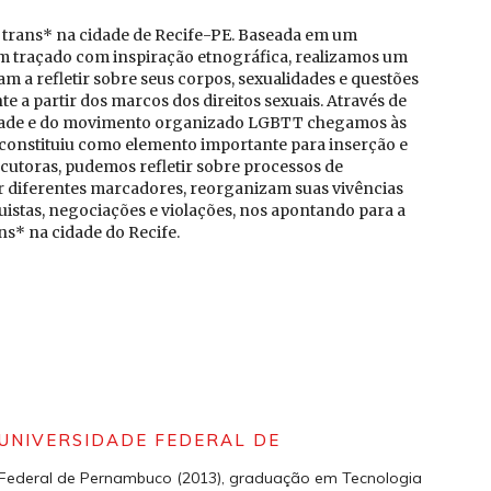
as trans* na cidade de Recife-PE. Baseada em um
 um traçado com inspiração etnográfica, realizamos um
m a refletir sobre seus corpos, sexualidades e questões
te a partir dos marcos dos direitos sexuais. Através de
lidade e do movimento organizado LGBTT chegamos às
e constituiu como elemento importante para inserção e
ocutoras, pudemos refletir sobre processos de
r diferentes marcadores, reorganizam suas vivências
uistas, negociações e violações, nos apontando para a
ns* na cidade do Recife.
UNIVERSIDADE FEDERAL DE
 Federal de Pernambuco (2013), graduação em Tecnologia