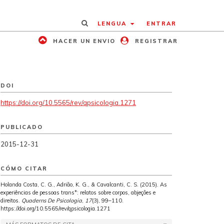
LENGUA
ENTRAR
HACER UN ENVIO
REGISTRAR
DOI
https://doi.org/10.5565/rev/qpsicologia.1271
PUBLICADO
2015-12-31
CÓMO CITAR
Holanda Costa, C. G., Adrião, K. G., & Cavalcanti, C. S. (2015). As
experiências de pessoas trans*: relatos sobre corpos, abjeções e
direitos.
Quaderns De Psicologia
,
17
(3), 99–110.
https://doi.org/10.5565/rev/qpsicologia.1271