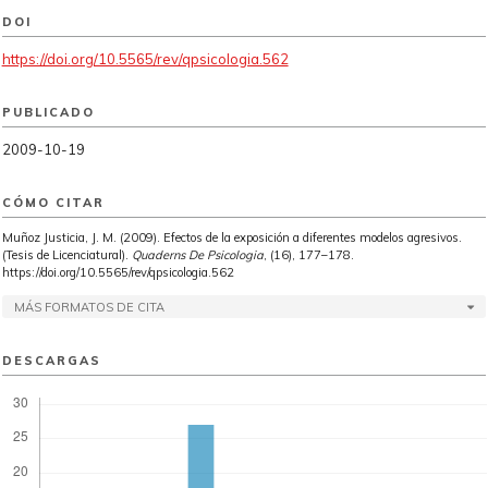
DOI
https://doi.org/10.5565/rev/qpsicologia.562
PUBLICADO
2009-10-19
CÓMO CITAR
Muñoz Justicia, J. M. (2009). Efectos de la exposición a diferentes modelos agresivos.
(Tesis de Licenciatural).
Quaderns De Psicologia
, (16), 177–178.
https://doi.org/10.5565/rev/qpsicologia.562
MÁS FORMATOS DE CITA
DESCARGAS