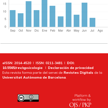
eISSN: 2014-4520
I
ISSN: 0211-3481
I
DOI:
10.5565/rev/qpsicologia
I
Declaración de privacidad
Esta revista forma parte del servei de
Revistes Digitals
de la
Universitat Autònoma de Barcelona
.