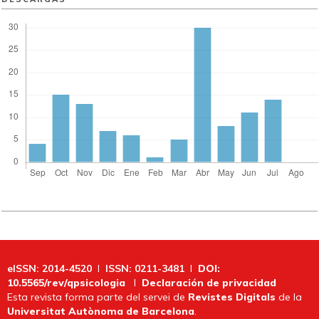
eISSN: 2014-4520
I
ISSN: 0211-3481
I
DOI:
10.5565/rev/qpsicologia
I
Declaración de privacidad
Esta revista forma parte del servei de
Revistes Digitals
de la
Universitat Autònoma de Barcelona
.