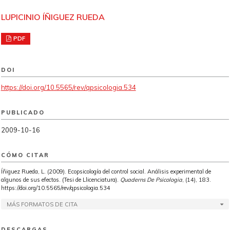
LUPICINIO ÍÑIGUEZ RUEDA
PDF
DOI
https://doi.org/10.5565/rev/qpsicologia.534
PUBLICADO
2009-10-16
CÓMO CITAR
Íñiguez Rueda, L. (2009). Ecopsicología del control social. Análisis experimental de
algunos de sus efectos. (Tesi de Llicenciatura).
Quaderns De Psicologia
, (14), 183.
https://doi.org/10.5565/rev/qpsicologia.534
MÁS FORMATOS DE CITA
DESCARGAS