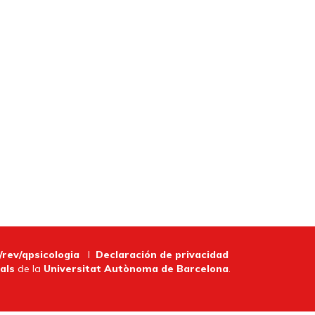
/rev/qpsicologia
I
Declaración de privacidad
als
de la
Universitat Autònoma de Barcelona
.