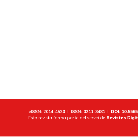
eISSN: 2014-4520
I
ISSN: 0211-3481
I
DOI: 10.5565
Esta revista forma parte del servei de
Revistes Digit