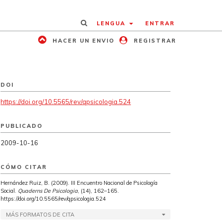
LENGUA
ENTRAR
HACER UN ENVIO
REGISTRAR
DOI
https://doi.org/10.5565/rev/qpsicologia.524
PUBLICADO
2009-10-16
CÓMO CITAR
Hernández Ruiz, B. (2009). III Encuentro Nacional de Psicología
Social.
Quaderns De Psicologia
, (14), 162–165.
https://doi.org/10.5565/rev/qpsicologia.524
MÁS FORMATOS DE CITA