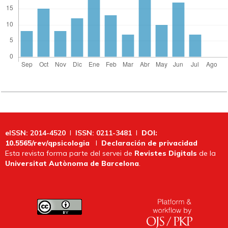
eISSN: 2014-4520
I
ISSN: 0211-3481
I
DOI:
10.5565/rev/qpsicologia
I
Declaración de privacidad
Esta revista forma parte del servei de
Revistes Digitals
de la
Universitat Autònoma de Barcelona
.