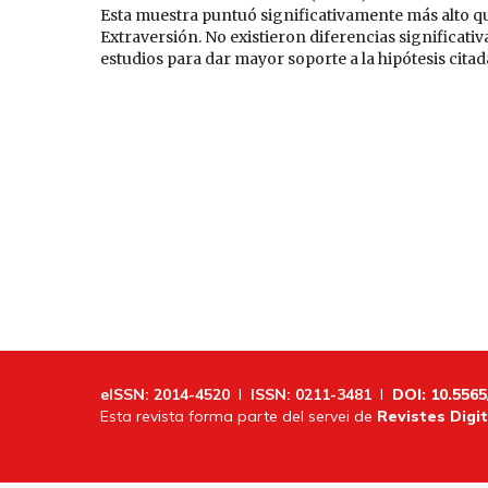
Esta muestra puntuó significativamente más alto que
Extraversión. No existieron diferencias significati
estudios para dar mayor soporte a la hipótesis citad
eISSN: 2014-4520
I
ISSN: 0211-3481
I
DOI: 10.5565
Esta revista forma parte del servei de
Revistes Digit