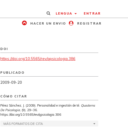
LENGUA
ENTRAR
HACER UN ENVIO
REGISTRAR
DOI
https://doi.org/10.5565/rev/qpsicologia.386
PUBLICADO
2009-09-20
CÓMO CITAR
Pérez Sánchez, J. (2009). Personalidad e ingestión de té.
Quaderns
De Psicologia
, (9), 29–36.
https://doi.org/10.5565/rev/qpsicologia.386
MÁS FORMATOS DE CITA