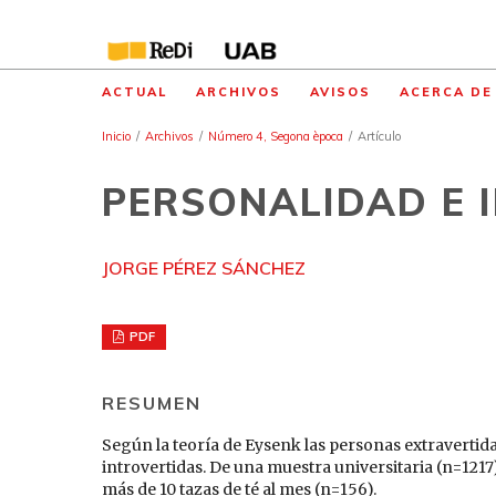
ACTUAL
ARCHIVOS
AVISOS
ACERCA D
Inicio
/
Archivos
/
Número 4, Segona època
/
Artículo
PERSONALIDAD E I
JORGE PÉREZ SÁNCHEZ
PDF
RESUMEN
Según la teoría de Eysenk las personas extravertid
introvertidas. De una muestra universitaria (n=121
más de 10 tazas de té al mes (n=156).