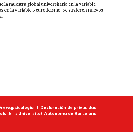
 la muestra global universitaria en la variable
vas en la variable Neuroticismo. Se sugieren nuevos
a.
/rev/qpsicologia
I
Declaración de privacidad
als
de la
Universitat Autònoma de Barcelona
.