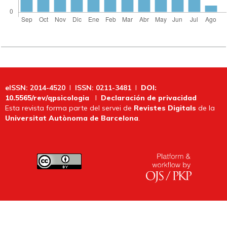
eISSN: 2014-4520
I
ISSN: 0211-3481
I
DOI:
10.5565/rev/qpsicologia
I
Declaración de privacidad
Esta revista forma parte del servei de
Revistes Digitals
de la
Universitat Autònoma de Barcelona
.