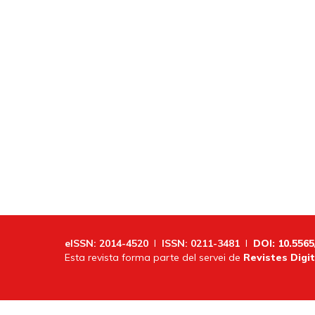
eISSN: 2014-4520
I
ISSN: 0211-3481
I
DOI: 10.5565
Esta revista forma parte del servei de
Revistes Digit