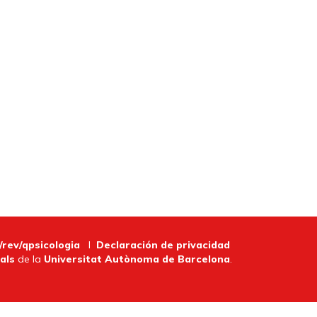
/rev/qpsicologia
I
Declaración de privacidad
als
de la
Universitat Autònoma de Barcelona
.