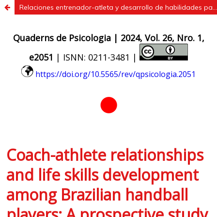
Relaciones entrenador-atleta y desarrollo de habilidades para la vida entre jugadores brasileños de balonmano: un estudio prospectivo