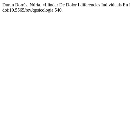
Duran Borràs, Núria. «Llindar De Dolor I diferències Individuals En
doi:10.5565/rev/qpsicologia.540.