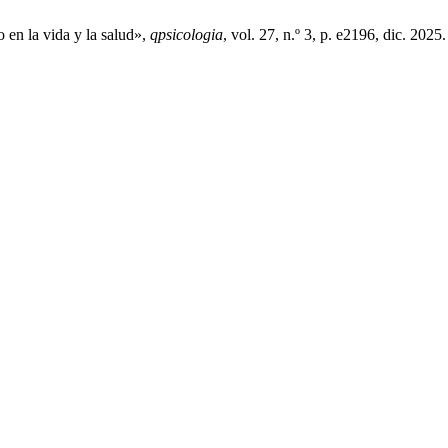
o en la vida y la salud»,
qpsicologia
, vol. 27, n.º 3, p. e2196, dic. 2025.