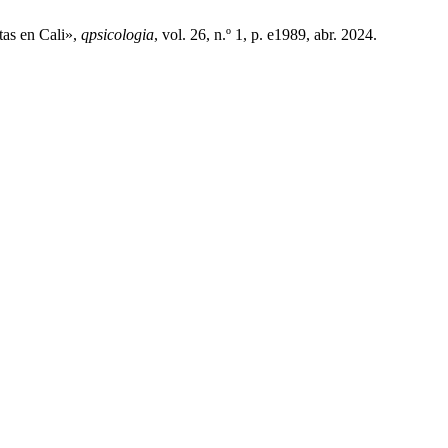
tas en Cali»,
qpsicologia
, vol. 26, n.º 1, p. e1989, abr. 2024.