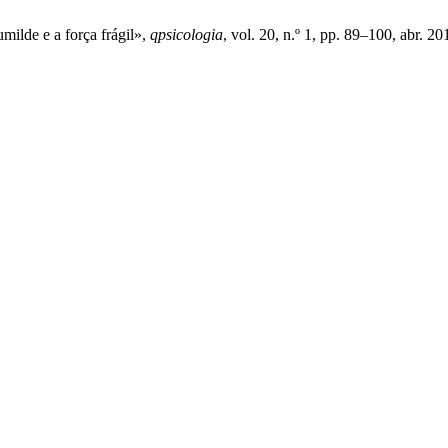
umilde e a força frágil»,
qpsicologia
, vol. 20, n.º 1, pp. 89–100, abr. 20