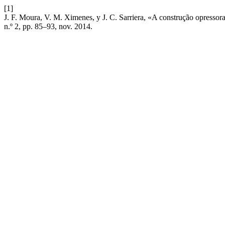
[1]
J. F. Moura, V. M. Ximenes, y J. C. Sarriera, «A construção opresso
n.º 2, pp. 85–93, nov. 2014.