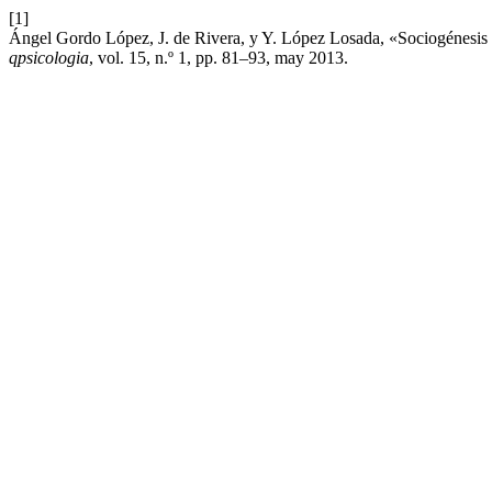
[1]
Ángel Gordo López, J. de Rivera, y Y. López Losada, «Sociogénesis de
qpsicologia
, vol. 15, n.º 1, pp. 81–93, may 2013.