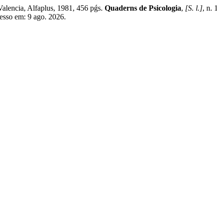
alencia, Alfaplus, 1981, 456 pǵs.
Quaderns de Psicologia
,
[S. l.]
, n.
cesso em: 9 ago. 2026.