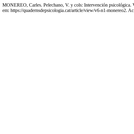
MONEREO, Carles. Pelechano, V. y cols: Intervención psicológica. V
em: https://quadernsdepsicologia.cat/article/view/v6-n1-monereo2. A