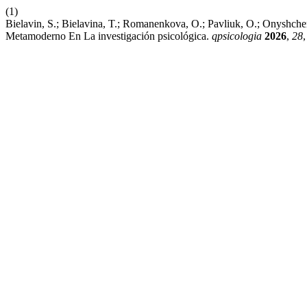
(1)
Bielavin, S.; Bielavina, T.; Romanenkova, O.; Pavliuk, O.; Onyshch
Metamoderno En La investigación psicológica.
qpsicologia
2026
,
28