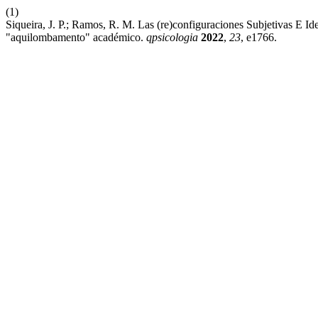
(1)
Siqueira, J. P.; Ramos, R. M. Las (re)configuraciones Subjetivas E I
"aquilombamento" académico.
qpsicologia
2022
,
23
, e1766.