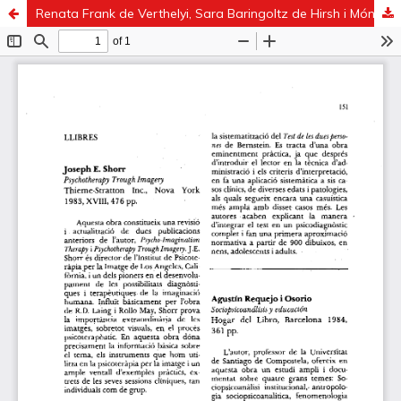
Renata Frank de Verthelyi, Sara Baringoltz de Hirsh i Mónica Guinzbourg de Braude. Identidad y vínculo en el test de las dos personas. Paidós, Buenos Aires 1984, 222 pp.