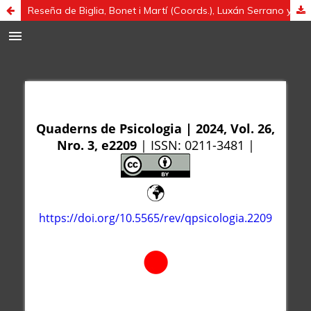
Reseña de Biglia, Bonet i Martí (Coords.), Luxán Serrano y De la Fuente Vázquez (2023). Introduciendo la perspectiva de género interseccional en las estadísticas: Guía teoricopráctica