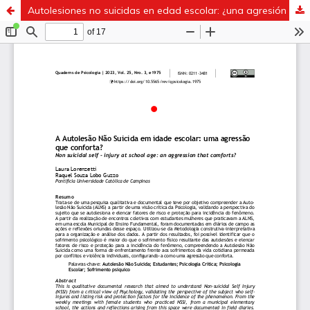
Autolesiones no suicidas en edad escolar: ¿una agresión que reconforta?