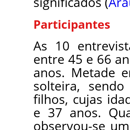
significados (
Ara
Participantes
As 10 entrevis
entre 45 e 66 a
anos. Metade e
solteira, send
filhos, cujas id
e 37 anos. Qua
observou-se uma