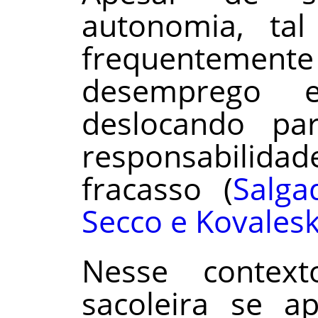
autonomia, ta
frequentem
desemprego e
deslocando pa
responsabilida
fracasso (
Salga
Secco e Kovalesk
Nesse contex
sacoleira se 