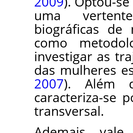
2009
). Optou-se 
uma vertent
biográficas de 
como metodolo
investigar as tra
das mulheres es
2007
). Além d
caracteriza-se 
transversal.
Ademais, vale