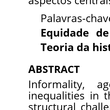
aspectos centrai
Palavras-cha
Equidade de
Teoria da his
A
BSTRACT
Informality, 
inequalities in
structural chall