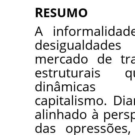
R
ESUMO
A informalida
desigualdad
mercado de tra
estruturais
dinâmicas 
capitalismo. Di
alinhado à persp
das opressões,