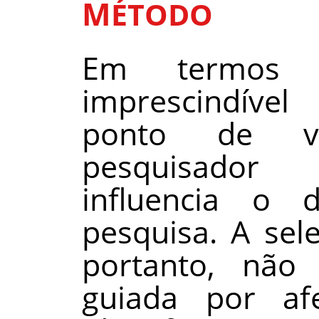
M
ÉTODO
Em termos m
imprescindíve
ponto de vi
pesquisador
influencia o 
pesquisa. A sel
portanto, não 
guiada por af