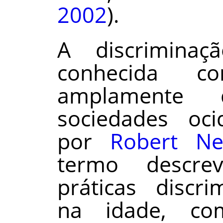
2002
).
A discriminaç
conhecida c
amplamente 
sociedades ocid
por
Robert Ne
termo descre
práticas discri
na idade, co