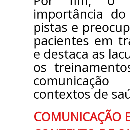
Por fim, o 
importância do
pistas e preocu
pacientes em t
e destaca as lac
os treinamento
comunicação
contextos de sa
C
OMUNICAÇÃO 