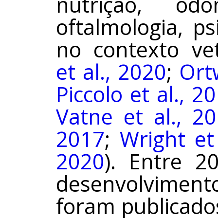
nutrição, odon
oftalmologia, psi
no contexto vet
et al., 2020
;
Ort
Piccolo et al., 2
Vatne et al., 2
2017
;
Wright et
2020
). Entre 2
desenvolvimen
foram publicado