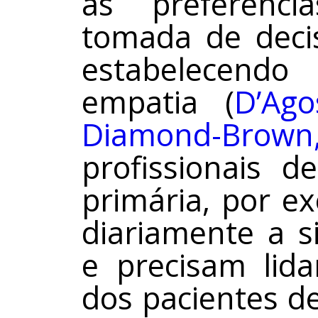
as preferênci
tomada de deci
estabelecend
empatia (
D’Ago
Diamond-Bro
profissionais 
primária, por e
diariamente a s
e precisam lid
dos pacientes d