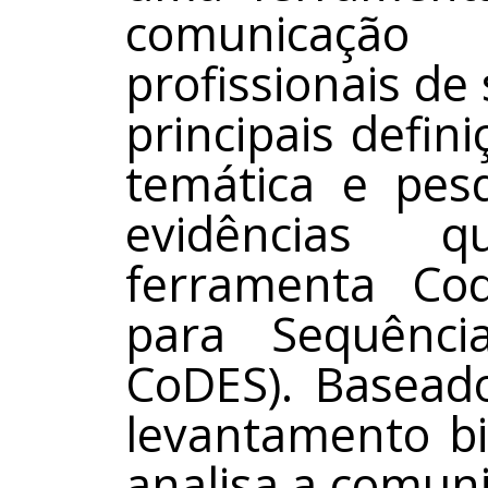
comunicação
profissionais d
principais defin
temática e pes
evidências 
ferramenta Cod
para Sequênci
CoDES). Basead
levantamento bi
analisa a comun