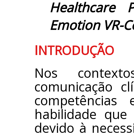
Healthcare P
Emotion VR-
I
NTRODUÇÃO
Nos context
comunicação cl
competências 
habilidade que
devido à necess