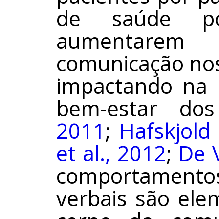
de saúde po
aumentarem 
comunicação nos
impactando na a
bem-estar dos
2011
;
Hafskjold 
et al., 2012
;
De V
comportament
verbais são ele