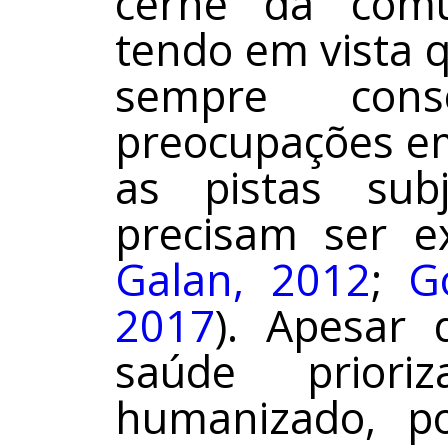
cerne da comu
tendo em vista 
sempre cons
preocupações em
as pistas sub
precisam ser e
Galan, 2012
;
G
2017
). Apesar 
saúde prior
humanizado, p