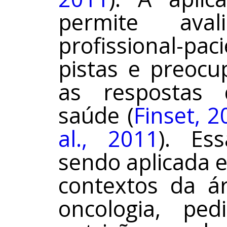
permite ava
profissional-p
pistas e preocu
as respostas 
saúde (
Finset, 
al., 2011
). Es
sendo aplicada 
contextos da á
oncologia, ped