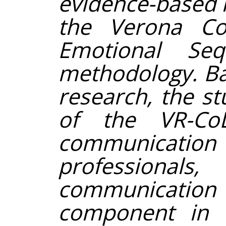
evidence-based 
the Verona Cod
Emotional Seq
methodology. Ba
research, the s
of the VR-Co
communicat
professionals
communicat
component in t