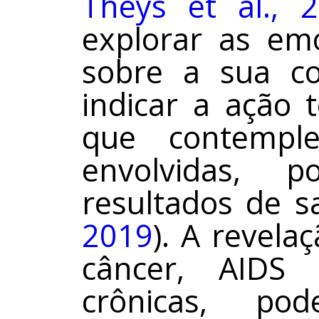
Theys et al., 
explorar as em
sobre a sua c
indicar a ação 
que contempl
envolvidas, 
resultados de s
2019
). A revela
câncer, AIDS
crônicas, po